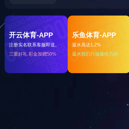
汽车视频案例