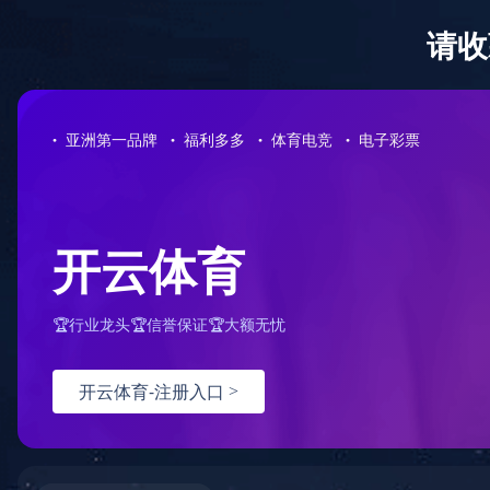
网站首
关于友
产
·
·
页
安
示