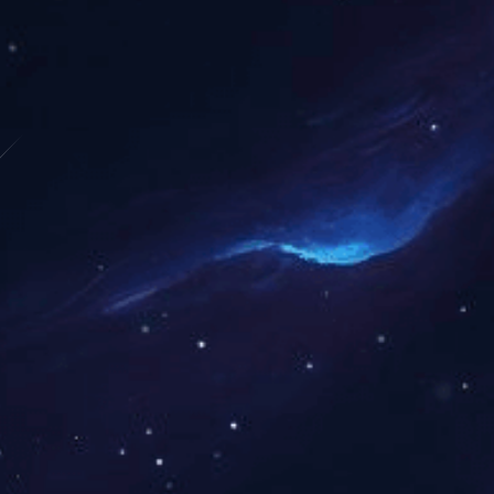
精密流量调节器组装机
汽配件自动焊接组装测试线