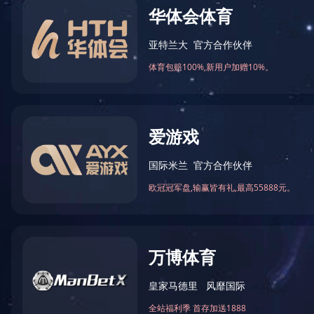
VIDEO CASE
视频案例
您的位置:
首页
->
视频案例