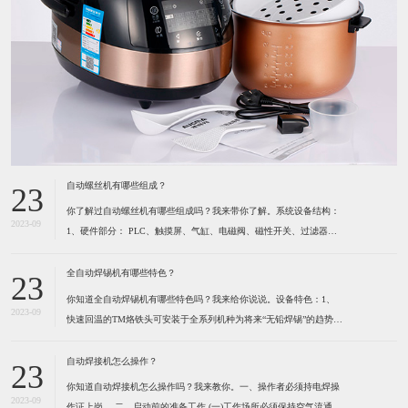
自动螺丝机有哪些组成？
23
你了解过自动螺丝机有哪些组成吗？我来带你了解。系统设备结构：
2023-09
1、硬件部分： PLC、触摸屏、气缸、电磁阀、磁性开关、过滤器及
调压阀、各种感应开关、保护光栅、计断器、按键开关、指示灯、报
警灯、空气开关、开关电源、风批、振动盘、系统设备箱、电箱、定
全自动焊锡机有哪些特色？
23
位夹具等组成。2、软件部分： 启动功能、自动
你知道全自动焊锡机有哪些特色吗？我来给你说说。设备特色：1、
2023-09
快速回温的TM烙铁头可安装于全系列机种为将来“无铅焊锡”的趋势所
设计 高精度的热电耦位于烙铁最前端，所以能感测到烙铁头前端温度
的细微变化。（1）六秒钟之内即可达到300℃。（2）卡式设计的烙
自动焊接机怎么操作？
23
铁头可快速更换并且方便容易。（3）烙铁形式多
你知道自动焊接机怎么操作吗？我来教你。一、操作者必须持电焊操
2023-09
作证上岗。 ​二、启动前的准备工作 (一)工作场所必须保持空气流通,