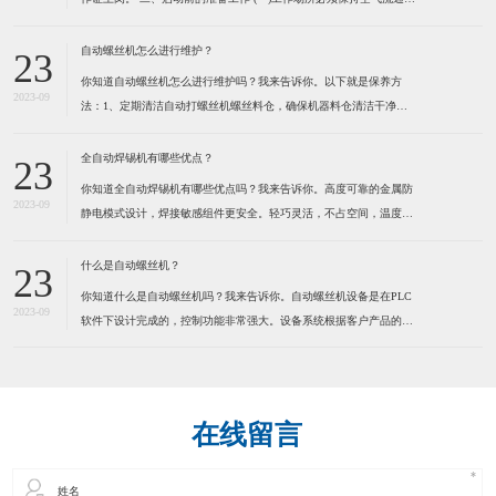
防止由于工作气体的使用而造成用户缺氧。 (二)不可在工作场所堆放
易燃物品,以防发生火灾。 (三)检查焊机外壳是否接地,电缆是否破
自动螺丝机怎么进行维护？
23
损。 (四)检查焊机各接线点是否松
你知道自动螺丝机怎么进行维护吗？我来告诉你。以下就是保养方
2023-09
法：1、定期清洁自动打螺丝机螺丝料仓，确保机器料仓清洁干净。
定期清洁送钉系统，确保送钉系统运行顺畅，建议定期在运动部份适
量加些润滑脂，保持通风,干燥。 2、定期清洁自动打螺丝机螺丝
全自动焊锡机有哪些优点？
23
轨道，确保螺丝在轨道内运行顺畅。因为有些螺丝是有打油的，用
你知道全自动焊锡机有哪些优点吗？我来告诉你。高度可靠的金属防
2023-09
静电模式设计，焊接敏感组件更安全。轻巧灵活，不占空间，温度，
送锡速度，锡点大小可调。操控容易新手二小时熟练，可节省50%人
力。为了健康请使用环保型无铅锡线。特别适合各类电子连接器，
什么是自动螺丝机？
23
LED灯串，视频音频线插头，耳机线，电脑数据线，小型线路板及
你知道什么是自动螺丝机吗？我来告诉你。自动螺丝机设备是在PLC
2023-09
软件下设计完成的，控制功能非常强大。设备系统根据客户产品的实
际情况而定制，满足工业自动化的品质和效率要求。本系统应用气动
及PLC技术来实现自动化操作，减少人手，提高效率，确保产品质
量。通过自动化操作方法，全面提高各种产品的生产效率、品质控
在线留言