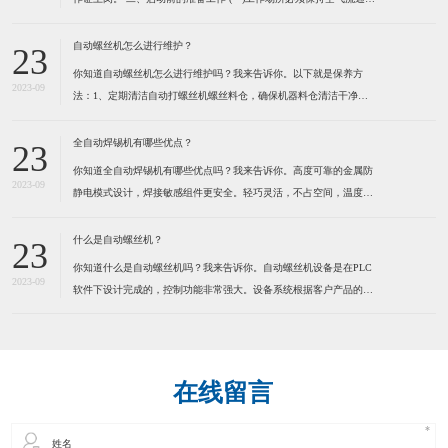
防止由于工作气体的使用而造成用户缺氧。 (二)不可在工作场所堆放
易燃物品,以防发生火灾。 (三)检查焊机外壳是否接地,电缆是否破
自动螺丝机怎么进行维护？
23
损。 (四)检查焊机各接线点是否松
你知道自动螺丝机怎么进行维护吗？我来告诉你。以下就是保养方
2023-09
法：1、定期清洁自动打螺丝机螺丝料仓，确保机器料仓清洁干净。
定期清洁送钉系统，确保送钉系统运行顺畅，建议定期在运动部份适
量加些润滑脂，保持通风,干燥。 2、定期清洁自动打螺丝机螺丝
全自动焊锡机有哪些优点？
23
轨道，确保螺丝在轨道内运行顺畅。因为有些螺丝是有打油的，用
你知道全自动焊锡机有哪些优点吗？我来告诉你。高度可靠的金属防
2023-09
静电模式设计，焊接敏感组件更安全。轻巧灵活，不占空间，温度，
送锡速度，锡点大小可调。操控容易新手二小时熟练，可节省50%人
力。为了健康请使用环保型无铅锡线。特别适合各类电子连接器，
什么是自动螺丝机？
23
LED灯串，视频音频线插头，耳机线，电脑数据线，小型线路板及
你知道什么是自动螺丝机吗？我来告诉你。自动螺丝机设备是在PLC
2023-09
软件下设计完成的，控制功能非常强大。设备系统根据客户产品的实
际情况而定制，满足工业自动化的品质和效率要求。本系统应用气动
及PLC技术来实现自动化操作，减少人手，提高效率，确保产品质
量。通过自动化操作方法，全面提高各种产品的生产效率、品质控
在线留言