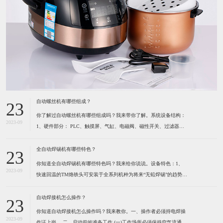
自动螺丝机有哪些组成？
23
你了解过自动螺丝机有哪些组成吗？我来带你了解。系统设备结构：
2023-09
1、硬件部分： PLC、触摸屏、气缸、电磁阀、磁性开关、过滤器及
调压阀、各种感应开关、保护光栅、计断器、按键开关、指示灯、报
警灯、空气开关、开关电源、风批、振动盘、系统设备箱、电箱、定
全自动焊锡机有哪些特色？
23
位夹具等组成。2、软件部分： 启动功能、自动
你知道全自动焊锡机有哪些特色吗？我来给你说说。设备特色：1、
2023-09
快速回温的TM烙铁头可安装于全系列机种为将来“无铅焊锡”的趋势所
设计 高精度的热电耦位于烙铁最前端，所以能感测到烙铁头前端温度
的细微变化。（1）六秒钟之内即可达到300℃。（2）卡式设计的烙
自动焊接机怎么操作？
23
铁头可快速更换并且方便容易。（3）烙铁形式多
你知道自动焊接机怎么操作吗？我来教你。一、操作者必须持电焊操
2023-09
作证上岗。 ​二、启动前的准备工作 (一)工作场所必须保持空气流通,