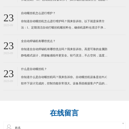
防止由于工作气体的使用而造成用户缺氧。 (二)不可在工作场所堆放
易燃物品,以防发生火灾。 (三)检查焊机外壳是否接地,电缆是否破
自动螺丝机怎么进行维护？
23
损。 (四)检查焊机各接线点是否松
你知道自动螺丝机怎么进行维护吗？我来告诉你。以下就是保养方
2023-09
法：1、定期清洁自动打螺丝机螺丝料仓，确保机器料仓清洁干净。
定期清洁送钉系统，确保送钉系统运行顺畅，建议定期在运动部份适
量加些润滑脂，保持通风,干燥。 2、定期清洁自动打螺丝机螺丝
全自动焊锡机有哪些优点？
23
轨道，确保螺丝在轨道内运行顺畅。因为有些螺丝是有打油的，用
你知道全自动焊锡机有哪些优点吗？我来告诉你。高度可靠的金属防
2023-09
静电模式设计，焊接敏感组件更安全。轻巧灵活，不占空间，温度，
送锡速度，锡点大小可调。操控容易新手二小时熟练，可节省50%人
力。为了健康请使用环保型无铅锡线。特别适合各类电子连接器，
什么是自动螺丝机？
23
LED灯串，视频音频线插头，耳机线，电脑数据线，小型线路板及
你知道什么是自动螺丝机吗？我来告诉你。自动螺丝机设备是在PLC
2023-09
软件下设计完成的，控制功能非常强大。设备系统根据客户产品的实
际情况而定制，满足工业自动化的品质和效率要求。本系统应用气动
及PLC技术来实现自动化操作，减少人手，提高效率，确保产品质
量。通过自动化操作方法，全面提高各种产品的生产效率、品质控
在线留言