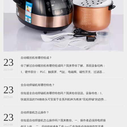
自动螺丝机有哪些组成？
23
你了解过自动螺丝机有哪些组成吗？我来带你了解。系统设备结构：
2023-09
1、硬件部分： PLC、触摸屏、气缸、电磁阀、磁性开关、过滤器及
调压阀、各种感应开关、保护光栅、计断器、按键开关、指示灯、报
警灯、空气开关、开关电源、风批、振动盘、系统设备箱、电箱、定
全自动焊锡机有哪些特色？
23
位夹具等组成。2、软件部分： 启动功能、自动
你知道全自动焊锡机有哪些特色吗？我来给你说说。设备特色：1、
2023-09
快速回温的TM烙铁头可安装于全系列机种为将来“无铅焊锡”的趋势所
设计 高精度的热电耦位于烙铁最前端，所以能感测到烙铁头前端温度
的细微变化。（1）六秒钟之内即可达到300℃。（2）卡式设计的烙
自动焊接机怎么操作？
23
铁头可快速更换并且方便容易。（3）烙铁形式多
你知道自动焊接机怎么操作吗？我来教你。一、操作者必须持电焊操
2023-09
作证上岗。 ​二、启动前的准备工作 (一)工作场所必须保持空气流通,