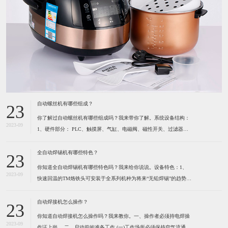
自动螺丝机有哪些组成？
23
你了解过自动螺丝机有哪些组成吗？我来带你了解。系统设备结构：
2023-09
1、硬件部分： PLC、触摸屏、气缸、电磁阀、磁性开关、过滤器及
调压阀、各种感应开关、保护光栅、计断器、按键开关、指示灯、报
警灯、空气开关、开关电源、风批、振动盘、系统设备箱、电箱、定
全自动焊锡机有哪些特色？
23
位夹具等组成。2、软件部分： 启动功能、自动
你知道全自动焊锡机有哪些特色吗？我来给你说说。设备特色：1、
2023-09
快速回温的TM烙铁头可安装于全系列机种为将来“无铅焊锡”的趋势所
设计 高精度的热电耦位于烙铁最前端，所以能感测到烙铁头前端温度
的细微变化。（1）六秒钟之内即可达到300℃。（2）卡式设计的烙
自动焊接机怎么操作？
23
铁头可快速更换并且方便容易。（3）烙铁形式多
你知道自动焊接机怎么操作吗？我来教你。一、操作者必须持电焊操
2023-09
作证上岗。 ​二、启动前的准备工作 (一)工作场所必须保持空气流通,