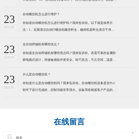
防止由于工作气体的使用而造成用户缺氧。 (二)不可在工作场所堆放
易燃物品,以防发生火灾。 (三)检查焊机外壳是否接地,电缆是否破
自动螺丝机怎么进行维护？
23
损。 (四)检查焊机各接线点是否松
你知道自动螺丝机怎么进行维护吗？我来告诉你。以下就是保养方
2023-09
法：1、定期清洁自动打螺丝机螺丝料仓，确保机器料仓清洁干净。
定期清洁送钉系统，确保送钉系统运行顺畅，建议定期在运动部份适
量加些润滑脂，保持通风,干燥。 2、定期清洁自动打螺丝机螺丝
全自动焊锡机有哪些优点？
23
轨道，确保螺丝在轨道内运行顺畅。因为有些螺丝是有打油的，用
你知道全自动焊锡机有哪些优点吗？我来告诉你。高度可靠的金属防
2023-09
静电模式设计，焊接敏感组件更安全。轻巧灵活，不占空间，温度，
送锡速度，锡点大小可调。操控容易新手二小时熟练，可节省50%人
力。为了健康请使用环保型无铅锡线。特别适合各类电子连接器，
什么是自动螺丝机？
23
LED灯串，视频音频线插头，耳机线，电脑数据线，小型线路板及
你知道什么是自动螺丝机吗？我来告诉你。自动螺丝机设备是在PLC
2023-09
软件下设计完成的，控制功能非常强大。设备系统根据客户产品的实
际情况而定制，满足工业自动化的品质和效率要求。本系统应用气动
及PLC技术来实现自动化操作，减少人手，提高效率，确保产品质
量。通过自动化操作方法，全面提高各种产品的生产效率、品质控
在线留言