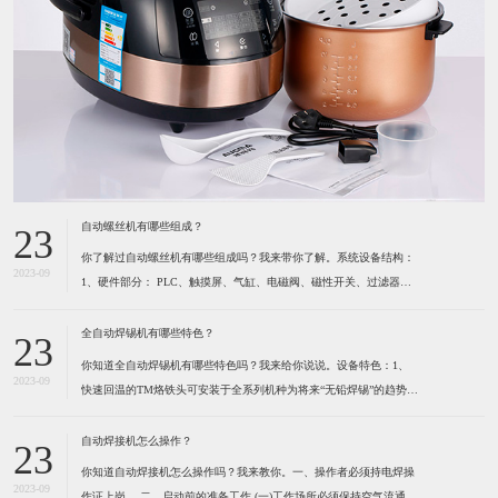
自动螺丝机有哪些组成？
23
你了解过自动螺丝机有哪些组成吗？我来带你了解。系统设备结构：
2023-09
1、硬件部分： PLC、触摸屏、气缸、电磁阀、磁性开关、过滤器及
调压阀、各种感应开关、保护光栅、计断器、按键开关、指示灯、报
警灯、空气开关、开关电源、风批、振动盘、系统设备箱、电箱、定
全自动焊锡机有哪些特色？
23
位夹具等组成。2、软件部分： 启动功能、自动
你知道全自动焊锡机有哪些特色吗？我来给你说说。设备特色：1、
2023-09
快速回温的TM烙铁头可安装于全系列机种为将来“无铅焊锡”的趋势所
设计 高精度的热电耦位于烙铁最前端，所以能感测到烙铁头前端温度
的细微变化。（1）六秒钟之内即可达到300℃。（2）卡式设计的烙
自动焊接机怎么操作？
23
铁头可快速更换并且方便容易。（3）烙铁形式多
你知道自动焊接机怎么操作吗？我来教你。一、操作者必须持电焊操
2023-09
作证上岗。 ​二、启动前的准备工作 (一)工作场所必须保持空气流通,