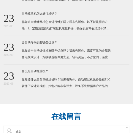
防止由于工作气体的使用而造成用户缺氧。 (二)不可在工作场所堆放
易燃物品,以防发生火灾。 (三)检查焊机外壳是否接地,电缆是否破
自动螺丝机怎么进行维护？
23
损。 (四)检查焊机各接线点是否松
你知道自动螺丝机怎么进行维护吗？我来告诉你。以下就是保养方
2023-09
法：1、定期清洁自动打螺丝机螺丝料仓，确保机器料仓清洁干净。
定期清洁送钉系统，确保送钉系统运行顺畅，建议定期在运动部份适
量加些润滑脂，保持通风,干燥。 2、定期清洁自动打螺丝机螺丝
全自动焊锡机有哪些优点？
23
轨道，确保螺丝在轨道内运行顺畅。因为有些螺丝是有打油的，用
你知道全自动焊锡机有哪些优点吗？我来告诉你。高度可靠的金属防
2023-09
静电模式设计，焊接敏感组件更安全。轻巧灵活，不占空间，温度，
送锡速度，锡点大小可调。操控容易新手二小时熟练，可节省50%人
力。为了健康请使用环保型无铅锡线。特别适合各类电子连接器，
什么是自动螺丝机？
23
LED灯串，视频音频线插头，耳机线，电脑数据线，小型线路板及
你知道什么是自动螺丝机吗？我来告诉你。自动螺丝机设备是在PLC
2023-09
软件下设计完成的，控制功能非常强大。设备系统根据客户产品的实
际情况而定制，满足工业自动化的品质和效率要求。本系统应用气动
及PLC技术来实现自动化操作，减少人手，提高效率，确保产品质
量。通过自动化操作方法，全面提高各种产品的生产效率、品质控
在线留言