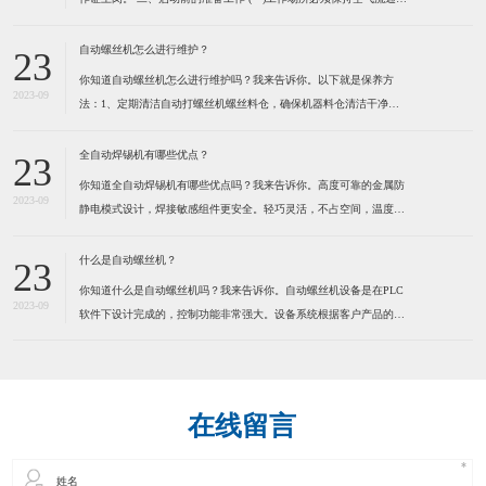
防止由于工作气体的使用而造成用户缺氧。 (二)不可在工作场所堆放
易燃物品,以防发生火灾。 (三)检查焊机外壳是否接地,电缆是否破
自动螺丝机怎么进行维护？
23
损。 (四)检查焊机各接线点是否松
你知道自动螺丝机怎么进行维护吗？我来告诉你。以下就是保养方
2023-09
法：1、定期清洁自动打螺丝机螺丝料仓，确保机器料仓清洁干净。
定期清洁送钉系统，确保送钉系统运行顺畅，建议定期在运动部份适
量加些润滑脂，保持通风,干燥。 2、定期清洁自动打螺丝机螺丝
全自动焊锡机有哪些优点？
23
轨道，确保螺丝在轨道内运行顺畅。因为有些螺丝是有打油的，用
你知道全自动焊锡机有哪些优点吗？我来告诉你。高度可靠的金属防
2023-09
静电模式设计，焊接敏感组件更安全。轻巧灵活，不占空间，温度，
送锡速度，锡点大小可调。操控容易新手二小时熟练，可节省50%人
力。为了健康请使用环保型无铅锡线。特别适合各类电子连接器，
什么是自动螺丝机？
23
LED灯串，视频音频线插头，耳机线，电脑数据线，小型线路板及
你知道什么是自动螺丝机吗？我来告诉你。自动螺丝机设备是在PLC
2023-09
软件下设计完成的，控制功能非常强大。设备系统根据客户产品的实
际情况而定制，满足工业自动化的品质和效率要求。本系统应用气动
及PLC技术来实现自动化操作，减少人手，提高效率，确保产品质
量。通过自动化操作方法，全面提高各种产品的生产效率、品质控
在线留言