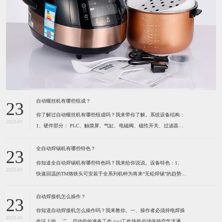
自动螺丝机有哪些组成？
23
你了解过自动螺丝机有哪些组成吗？我来带你了解。系统设备结构：
2023-09
1、硬件部分： PLC、触摸屏、气缸、电磁阀、磁性开关、过滤器及
调压阀、各种感应开关、保护光栅、计断器、按键开关、指示灯、报
警灯、空气开关、开关电源、风批、振动盘、系统设备箱、电箱、定
全自动焊锡机有哪些特色？
23
位夹具等组成。2、软件部分： 启动功能、自动
你知道全自动焊锡机有哪些特色吗？我来给你说说。设备特色：1、
2023-09
快速回温的TM烙铁头可安装于全系列机种为将来“无铅焊锡”的趋势所
设计 高精度的热电耦位于烙铁最前端，所以能感测到烙铁头前端温度
的细微变化。（1）六秒钟之内即可达到300℃。（2）卡式设计的烙
自动焊接机怎么操作？
23
铁头可快速更换并且方便容易。（3）烙铁形式多
你知道自动焊接机怎么操作吗？我来教你。一、操作者必须持电焊操
2023-09
作证上岗。 ​二、启动前的准备工作 (一)工作场所必须保持空气流通,