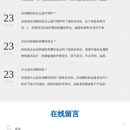
防止由于工作气体的使用而造成用户缺氧。 (二)不可在工作场所堆放
易燃物品,以防发生火灾。 (三)检查焊机外壳是否接地,电缆是否破
自动螺丝机怎么进行维护？
23
损。 (四)检查焊机各接线点是否松
你知道自动螺丝机怎么进行维护吗？我来告诉你。以下就是保养方
2023-09
法：1、定期清洁自动打螺丝机螺丝料仓，确保机器料仓清洁干净。
定期清洁送钉系统，确保送钉系统运行顺畅，建议定期在运动部份适
量加些润滑脂，保持通风,干燥。 2、定期清洁自动打螺丝机螺丝
全自动焊锡机有哪些优点？
23
轨道，确保螺丝在轨道内运行顺畅。因为有些螺丝是有打油的，用
你知道全自动焊锡机有哪些优点吗？我来告诉你。高度可靠的金属防
2023-09
静电模式设计，焊接敏感组件更安全。轻巧灵活，不占空间，温度，
送锡速度，锡点大小可调。操控容易新手二小时熟练，可节省50%人
力。为了健康请使用环保型无铅锡线。特别适合各类电子连接器，
什么是自动螺丝机？
23
LED灯串，视频音频线插头，耳机线，电脑数据线，小型线路板及
你知道什么是自动螺丝机吗？我来告诉你。自动螺丝机设备是在PLC
2023-09
软件下设计完成的，控制功能非常强大。设备系统根据客户产品的实
际情况而定制，满足工业自动化的品质和效率要求。本系统应用气动
及PLC技术来实现自动化操作，减少人手，提高效率，确保产品质
量。通过自动化操作方法，全面提高各种产品的生产效率、品质控
在线留言