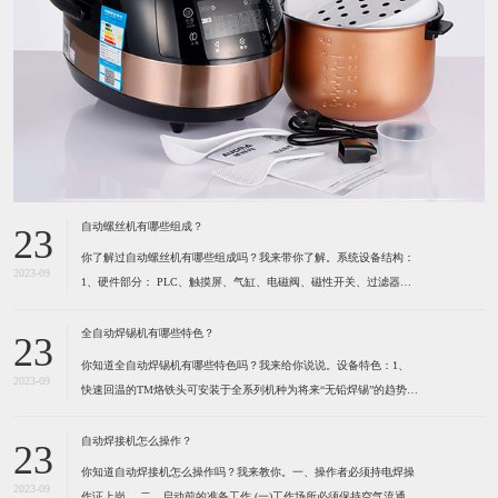
自动螺丝机有哪些组成？
23
你了解过自动螺丝机有哪些组成吗？我来带你了解。系统设备结构：
2023-09
1、硬件部分： PLC、触摸屏、气缸、电磁阀、磁性开关、过滤器及
调压阀、各种感应开关、保护光栅、计断器、按键开关、指示灯、报
警灯、空气开关、开关电源、风批、振动盘、系统设备箱、电箱、定
全自动焊锡机有哪些特色？
23
位夹具等组成。2、软件部分： 启动功能、自动
你知道全自动焊锡机有哪些特色吗？我来给你说说。设备特色：1、
2023-09
快速回温的TM烙铁头可安装于全系列机种为将来“无铅焊锡”的趋势所
设计 高精度的热电耦位于烙铁最前端，所以能感测到烙铁头前端温度
的细微变化。（1）六秒钟之内即可达到300℃。（2）卡式设计的烙
自动焊接机怎么操作？
23
铁头可快速更换并且方便容易。（3）烙铁形式多
你知道自动焊接机怎么操作吗？我来教你。一、操作者必须持电焊操
2023-09
作证上岗。 ​二、启动前的准备工作 (一)工作场所必须保持空气流通,