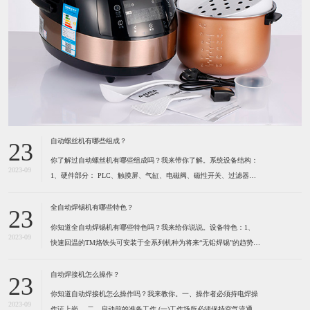
自动螺丝机有哪些组成？
23
你了解过自动螺丝机有哪些组成吗？我来带你了解。系统设备结构：
2023-09
1、硬件部分： PLC、触摸屏、气缸、电磁阀、磁性开关、过滤器及
调压阀、各种感应开关、保护光栅、计断器、按键开关、指示灯、报
警灯、空气开关、开关电源、风批、振动盘、系统设备箱、电箱、定
全自动焊锡机有哪些特色？
23
位夹具等组成。2、软件部分： 启动功能、自动
你知道全自动焊锡机有哪些特色吗？我来给你说说。设备特色：1、
2023-09
快速回温的TM烙铁头可安装于全系列机种为将来“无铅焊锡”的趋势所
设计 高精度的热电耦位于烙铁最前端，所以能感测到烙铁头前端温度
的细微变化。（1）六秒钟之内即可达到300℃。（2）卡式设计的烙
自动焊接机怎么操作？
23
铁头可快速更换并且方便容易。（3）烙铁形式多
你知道自动焊接机怎么操作吗？我来教你。一、操作者必须持电焊操
2023-09
作证上岗。 ​二、启动前的准备工作 (一)工作场所必须保持空气流通,