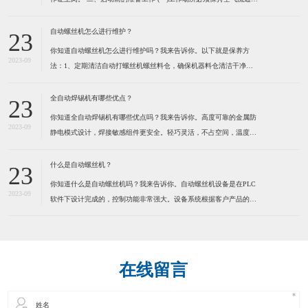
防止由于工作气体的使用而造成用户缺氧。 (二)不可在工作场所堆放
易燃物品,以防发生火灾。 (三)检查焊机外壳是否接地,电缆是否破
自动螺丝机怎么进行维护？
23
损。 (四)检查焊机各接线点是否松
你知道自动螺丝机怎么进行维护吗？我来告诉你。以下就是保养方
2023-09
法：1、定期清洁自动打螺丝机螺丝料仓，确保机器料仓清洁干净。
定期清洁送钉系统，确保送钉系统运行顺畅，建议定期在运动部份适
量加些润滑脂，保持通风,干燥。 2、定期清洁自动打螺丝机螺丝
全自动焊锡机有哪些优点？
23
轨道，确保螺丝在轨道内运行顺畅。因为有些螺丝是有打油的，用
你知道全自动焊锡机有哪些优点吗？我来告诉你。高度可靠的金属防
2023-09
静电模式设计，焊接敏感组件更安全。轻巧灵活，不占空间，温度，
送锡速度，锡点大小可调。操控容易新手二小时熟练，可节省50%人
力。为了健康请使用环保型无铅锡线。特别适合各类电子连接器，
什么是自动螺丝机？
23
LED灯串，视频音频线插头，耳机线，电脑数据线，小型线路板及
你知道什么是自动螺丝机吗？我来告诉你。自动螺丝机设备是在PLC
2023-09
软件下设计完成的，控制功能非常强大。设备系统根据客户产品的实
际情况而定制，满足工业自动化的品质和效率要求。本系统应用气动
及PLC技术来实现自动化操作，减少人手，提高效率，确保产品质
量。通过自动化操作方法，全面提高各种产品的生产效率、品质控
在线留言