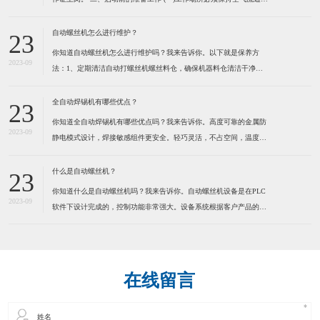
防止由于工作气体的使用而造成用户缺氧。 (二)不可在工作场所堆放
易燃物品,以防发生火灾。 (三)检查焊机外壳是否接地,电缆是否破
自动螺丝机怎么进行维护？
23
损。 (四)检查焊机各接线点是否松
你知道自动螺丝机怎么进行维护吗？我来告诉你。以下就是保养方
2023-09
法：1、定期清洁自动打螺丝机螺丝料仓，确保机器料仓清洁干净。
定期清洁送钉系统，确保送钉系统运行顺畅，建议定期在运动部份适
量加些润滑脂，保持通风,干燥。 2、定期清洁自动打螺丝机螺丝
全自动焊锡机有哪些优点？
23
轨道，确保螺丝在轨道内运行顺畅。因为有些螺丝是有打油的，用
你知道全自动焊锡机有哪些优点吗？我来告诉你。高度可靠的金属防
2023-09
静电模式设计，焊接敏感组件更安全。轻巧灵活，不占空间，温度，
送锡速度，锡点大小可调。操控容易新手二小时熟练，可节省50%人
力。为了健康请使用环保型无铅锡线。特别适合各类电子连接器，
什么是自动螺丝机？
23
LED灯串，视频音频线插头，耳机线，电脑数据线，小型线路板及
你知道什么是自动螺丝机吗？我来告诉你。自动螺丝机设备是在PLC
2023-09
软件下设计完成的，控制功能非常强大。设备系统根据客户产品的实
际情况而定制，满足工业自动化的品质和效率要求。本系统应用气动
及PLC技术来实现自动化操作，减少人手，提高效率，确保产品质
量。通过自动化操作方法，全面提高各种产品的生产效率、品质控
在线留言