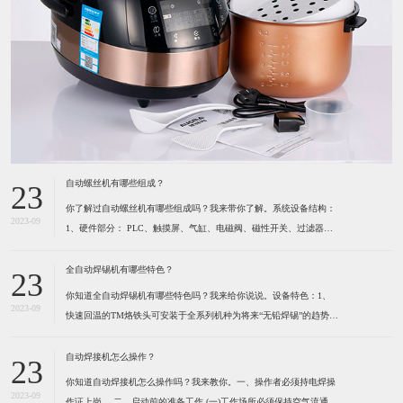
自动螺丝机有哪些组成？
23
你了解过自动螺丝机有哪些组成吗？我来带你了解。系统设备结构：
2023-09
1、硬件部分： PLC、触摸屏、气缸、电磁阀、磁性开关、过滤器及
调压阀、各种感应开关、保护光栅、计断器、按键开关、指示灯、报
警灯、空气开关、开关电源、风批、振动盘、系统设备箱、电箱、定
全自动焊锡机有哪些特色？
23
位夹具等组成。2、软件部分： 启动功能、自动
你知道全自动焊锡机有哪些特色吗？我来给你说说。设备特色：1、
2023-09
快速回温的TM烙铁头可安装于全系列机种为将来“无铅焊锡”的趋势所
设计 高精度的热电耦位于烙铁最前端，所以能感测到烙铁头前端温度
的细微变化。（1）六秒钟之内即可达到300℃。（2）卡式设计的烙
自动焊接机怎么操作？
23
铁头可快速更换并且方便容易。（3）烙铁形式多
你知道自动焊接机怎么操作吗？我来教你。一、操作者必须持电焊操
2023-09
作证上岗。 ​二、启动前的准备工作 (一)工作场所必须保持空气流通,