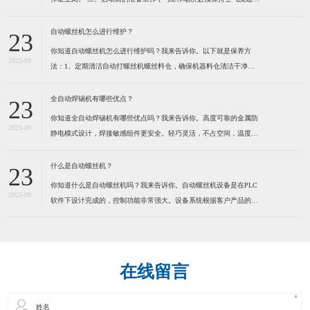
防止由于工作气体的使用而造成用户缺氧。 (二)不可在工作场所堆放
易燃物品,以防发生火灾。 (三)检查焊机外壳是否接地,电缆是否破
自动螺丝机怎么进行维护？
23
损。 (四)检查焊机各接线点是否松
你知道自动螺丝机怎么进行维护吗？我来告诉你。以下就是保养方
2023-09
法：1、定期清洁自动打螺丝机螺丝料仓，确保机器料仓清洁干净。
定期清洁送钉系统，确保送钉系统运行顺畅，建议定期在运动部份适
量加些润滑脂，保持通风,干燥。 2、定期清洁自动打螺丝机螺丝
全自动焊锡机有哪些优点？
23
轨道，确保螺丝在轨道内运行顺畅。因为有些螺丝是有打油的，用
你知道全自动焊锡机有哪些优点吗？我来告诉你。高度可靠的金属防
2023-09
静电模式设计，焊接敏感组件更安全。轻巧灵活，不占空间，温度，
送锡速度，锡点大小可调。操控容易新手二小时熟练，可节省50%人
力。为了健康请使用环保型无铅锡线。特别适合各类电子连接器，
什么是自动螺丝机？
23
LED灯串，视频音频线插头，耳机线，电脑数据线，小型线路板及
你知道什么是自动螺丝机吗？我来告诉你。自动螺丝机设备是在PLC
2023-09
软件下设计完成的，控制功能非常强大。设备系统根据客户产品的实
际情况而定制，满足工业自动化的品质和效率要求。本系统应用气动
及PLC技术来实现自动化操作，减少人手，提高效率，确保产品质
量。通过自动化操作方法，全面提高各种产品的生产效率、品质控
在线留言