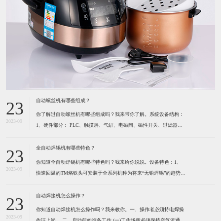
自动螺丝机有哪些组成？
23
你了解过自动螺丝机有哪些组成吗？我来带你了解。系统设备结构：
2023-09
1、硬件部分： PLC、触摸屏、气缸、电磁阀、磁性开关、过滤器及
调压阀、各种感应开关、保护光栅、计断器、按键开关、指示灯、报
警灯、空气开关、开关电源、风批、振动盘、系统设备箱、电箱、定
全自动焊锡机有哪些特色？
23
位夹具等组成。2、软件部分： 启动功能、自动
你知道全自动焊锡机有哪些特色吗？我来给你说说。设备特色：1、
2023-09
快速回温的TM烙铁头可安装于全系列机种为将来“无铅焊锡”的趋势所
设计 高精度的热电耦位于烙铁最前端，所以能感测到烙铁头前端温度
的细微变化。（1）六秒钟之内即可达到300℃。（2）卡式设计的烙
自动焊接机怎么操作？
23
铁头可快速更换并且方便容易。（3）烙铁形式多
你知道自动焊接机怎么操作吗？我来教你。一、操作者必须持电焊操
2023-09
作证上岗。 ​二、启动前的准备工作 (一)工作场所必须保持空气流通,