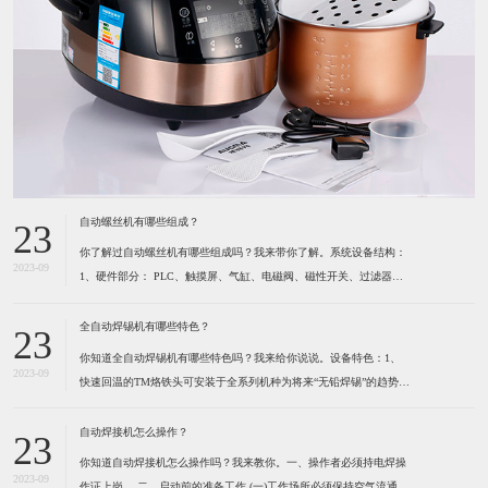
自动螺丝机有哪些组成？
23
你了解过自动螺丝机有哪些组成吗？我来带你了解。系统设备结构：
2023-09
1、硬件部分： PLC、触摸屏、气缸、电磁阀、磁性开关、过滤器及
调压阀、各种感应开关、保护光栅、计断器、按键开关、指示灯、报
警灯、空气开关、开关电源、风批、振动盘、系统设备箱、电箱、定
全自动焊锡机有哪些特色？
23
位夹具等组成。2、软件部分： 启动功能、自动
你知道全自动焊锡机有哪些特色吗？我来给你说说。设备特色：1、
2023-09
快速回温的TM烙铁头可安装于全系列机种为将来“无铅焊锡”的趋势所
设计 高精度的热电耦位于烙铁最前端，所以能感测到烙铁头前端温度
的细微变化。（1）六秒钟之内即可达到300℃。（2）卡式设计的烙
自动焊接机怎么操作？
23
铁头可快速更换并且方便容易。（3）烙铁形式多
你知道自动焊接机怎么操作吗？我来教你。一、操作者必须持电焊操
2023-09
作证上岗。 ​二、启动前的准备工作 (一)工作场所必须保持空气流通,