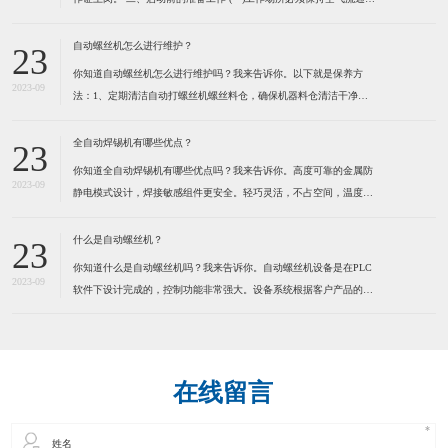
防止由于工作气体的使用而造成用户缺氧。 (二)不可在工作场所堆放
易燃物品,以防发生火灾。 (三)检查焊机外壳是否接地,电缆是否破
自动螺丝机怎么进行维护？
23
损。 (四)检查焊机各接线点是否松
你知道自动螺丝机怎么进行维护吗？我来告诉你。以下就是保养方
2023-09
法：1、定期清洁自动打螺丝机螺丝料仓，确保机器料仓清洁干净。
定期清洁送钉系统，确保送钉系统运行顺畅，建议定期在运动部份适
量加些润滑脂，保持通风,干燥。 2、定期清洁自动打螺丝机螺丝
全自动焊锡机有哪些优点？
23
轨道，确保螺丝在轨道内运行顺畅。因为有些螺丝是有打油的，用
你知道全自动焊锡机有哪些优点吗？我来告诉你。高度可靠的金属防
2023-09
静电模式设计，焊接敏感组件更安全。轻巧灵活，不占空间，温度，
送锡速度，锡点大小可调。操控容易新手二小时熟练，可节省50%人
力。为了健康请使用环保型无铅锡线。特别适合各类电子连接器，
什么是自动螺丝机？
23
LED灯串，视频音频线插头，耳机线，电脑数据线，小型线路板及
你知道什么是自动螺丝机吗？我来告诉你。自动螺丝机设备是在PLC
2023-09
软件下设计完成的，控制功能非常强大。设备系统根据客户产品的实
际情况而定制，满足工业自动化的品质和效率要求。本系统应用气动
及PLC技术来实现自动化操作，减少人手，提高效率，确保产品质
量。通过自动化操作方法，全面提高各种产品的生产效率、品质控
在线留言